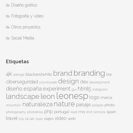
Diseño gráfico
Fotografía y video
Otros proyectos
Social Media
Etiquetas
branding
brand
4k
blackandwhite
bw
astorga
design
ciberseguridad
dev
countryside
development
diseño
españa
experiment
html5
gui
instagram
leonesp
leon
landscape
logo
marca
nature
naturaleza
paisaje
photo
mountain
paisajes
php
portugal
rrss
spain
photography
photoshop
road
shirt
somoza
travel
video
ui
ux
viajes
web
trip
viaje