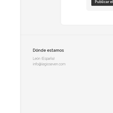
Dónde estamos
León (España)
info@legioseven.com