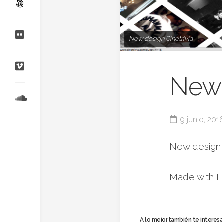
New design Cinetrivia
New 
9 junio, 201
New design a
Made with H
A lo mejor también te interesa.