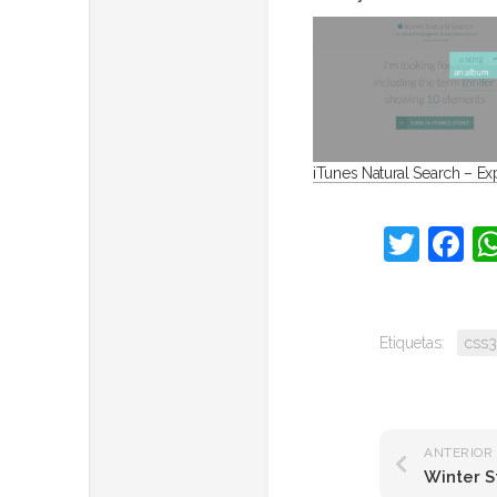
iTunes Natural Search – E
Twit
F
Etiquetas:
css3
ANTERIOR
Winter 