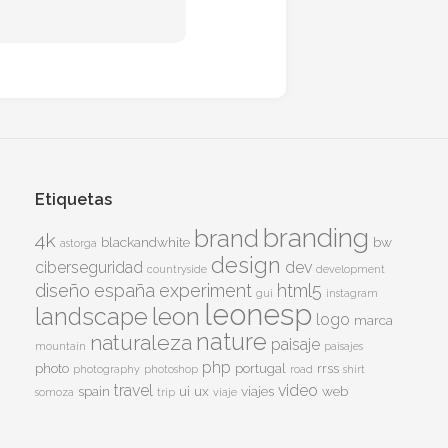
Etiquetas
branding
brand
4k
blackandwhite
bw
astorga
design
ciberseguridad
dev
countryside
development
diseño
españa
experiment
html5
gui
instagram
leonesp
leon
landscape
logo
marca
nature
naturaleza
paisaje
mountain
paisajes
php
photo
portugal
rrss
photography
photoshop
road
shirt
travel
video
spain
ui
ux
viajes
web
somoza
trip
viaje