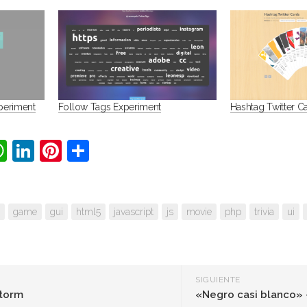
xperiment
Follow Tags Experiment
Hashtag Twitter C
ter
acebook
WhatsApp
LinkedIn
Pinterest
Compartir
game
gui
html5
javascript
js
movie
php
trivia
ui
SIGUIENTE
Storm