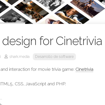
design for Cinetrivia
6
shark.media
Desarrollo de software
nd interaction for movie trivia game:
Cinetrivia
TML5, CSS, JavaScript and PHP.
..