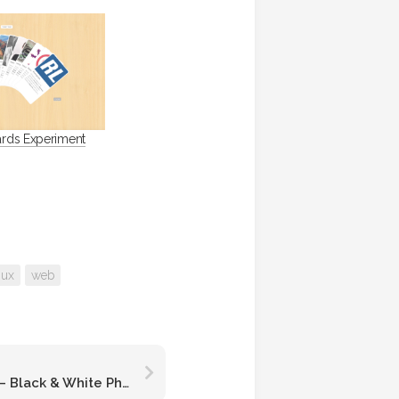
ards Experiment
ux
web
«Negro casi blanco» – Black & White Photography Project