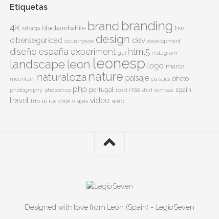
Etiquetas
branding
brand
4k
blackandwhite
bw
astorga
design
ciberseguridad
dev
countryside
development
diseño
españa
experiment
html5
gui
instagram
leonesp
leon
landscape
logo
marca
nature
naturaleza
paisaje
photo
mountain
paisajes
php
portugal
rrss
spain
photography
photoshop
road
shirt
somoza
travel
video
ui
ux
viajes
web
trip
viaje
Designed with love from León (Spain) - LegioSeven