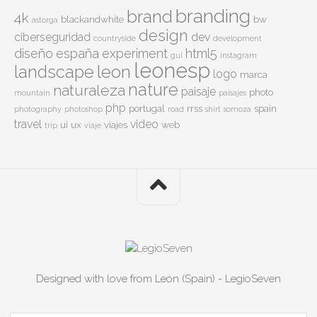
branding
brand
4k
blackandwhite
bw
astorga
design
ciberseguridad
dev
countryside
development
diseño
españa
experiment
html5
gui
instagram
leonesp
leon
landscape
logo
marca
nature
naturaleza
paisaje
photo
mountain
paisajes
php
portugal
rrss
spain
photography
photoshop
road
shirt
somoza
travel
video
ui
ux
viajes
web
trip
viaje
Designed with love from León (Spain) - LegioSeven