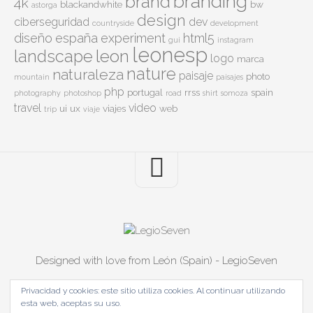
branding
brand
4k
blackandwhite
bw
astorga
design
ciberseguridad
dev
countryside
development
diseño
españa
experiment
html5
gui
instagram
leonesp
leon
landscape
logo
marca
nature
naturaleza
paisaje
photo
mountain
paisajes
php
portugal
rrss
spain
photography
photoshop
road
shirt
somoza
travel
video
ui
ux
viajes
web
trip
viaje
Designed with love from León (Spain) - LegioSeven
Privacidad y cookies: este sitio utiliza cookies. Al continuar utilizando
esta web, aceptas su uso.