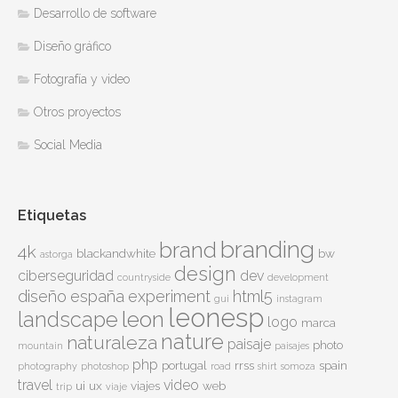
Desarrollo de software
Diseño gráfico
Fotografía y video
Otros proyectos
Social Media
Etiquetas
branding
brand
4k
blackandwhite
bw
astorga
design
ciberseguridad
dev
countryside
development
diseño
españa
experiment
html5
gui
instagram
leonesp
leon
landscape
logo
marca
nature
naturaleza
paisaje
photo
mountain
paisajes
php
portugal
rrss
spain
photography
photoshop
road
shirt
somoza
travel
video
ui
ux
viajes
web
trip
viaje