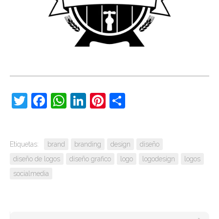
Twitter
Facebook
WhatsApp
LinkedIn
Pinterest
Compartir
Etiquetas:
brand
branding
design
diseño
diseño de logos
diseño grafico
logo
logodesign
logos
socialmedia