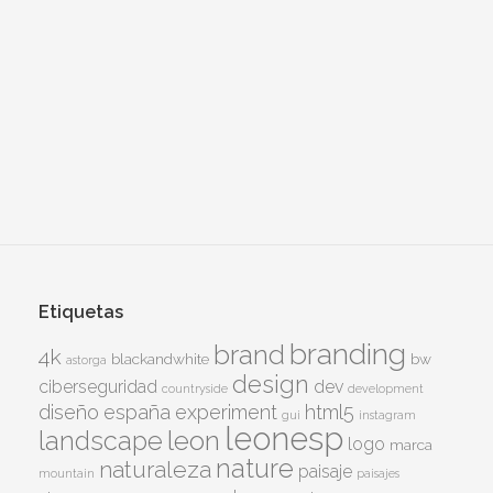
Etiquetas
branding
brand
4k
blackandwhite
bw
astorga
design
ciberseguridad
dev
countryside
development
diseño
españa
experiment
html5
gui
instagram
leonesp
leon
landscape
logo
marca
nature
naturaleza
paisaje
mountain
paisajes