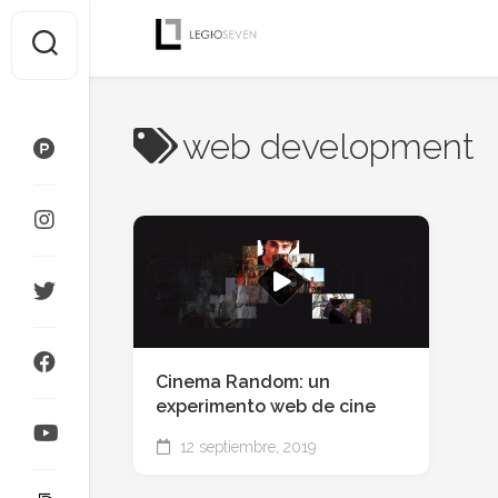
Saltar
al
contenido
web development
Cinema Random: un
experimento web de cine
12 septiembre, 2019