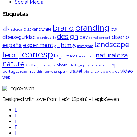
Social Media
Etiquetas
branding
brand
4k
blackandwhite
bw
astorga
design
diseño
ciberseguridad
dev
countryside
development
landscape
españa
experiment
html5
gui
instagram
leonesp
leon
naturaleza
logo
marca
mountain
nature
paisaje
php
photo
paisajes
photography
photoshop
travel
video
portugal
rrss
spain
ui
ux
viajes
road
shirt
somoza
trip
viaje
web
Designed with love from León (Spain) - LegioSeven