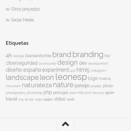
Otros proyectos
Social Media
Etiquetas
branding
brand
4k
blackandwhite
bw
astorga
design
ciberseguridad
dev
countryside
development
diseño
españa
experiment
html5
gui
instagram
leonesp
leon
landscape
logo
marca
nature
naturaleza
paisaje
photo
mountain
paisajes
php
portugal
rrss
spain
photography
photoshop
road
shirt
somoza
travel
video
ui
ux
viajes
web
trip
viaje