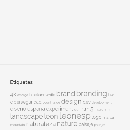
Etiquetas
branding
brand
4k
blackandwhite
bw
astorga
design
ciberseguridad
dev
countryside
development
diseño
españa
experiment
html5
gui
instagram
leonesp
leon
landscape
logo
marca
nature
naturaleza
paisaje
mountain
paisajes