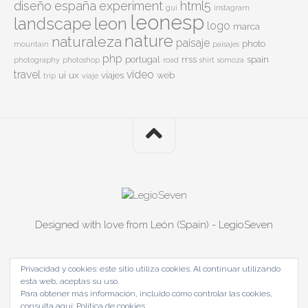
diseño
españa
experiment
html5
gui
instagram
leonesp
leon
landscape
logo
marca
nature
naturaleza
paisaje
photo
mountain
paisajes
php
portugal
rrss
spain
photography
photoshop
road
shirt
somoza
travel
video
ui
ux
viajes
web
trip
viaje
Designed with love from León (Spain) - LegioSeven
Privacidad y cookies: este sitio utiliza cookies. Al continuar utilizando
esta web, aceptas su uso.
Para obtener más información, incluido cómo controlar las cookies,
consulta aquí:
Política de cookies