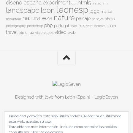
diseño
españa
experiment
html5
gui
instagram
leonesp
leon
landscape
logo
marca
nature
naturaleza
paisaje
photo
mountain
paisajes
php
portugal
rrss
spain
photography
photoshop
road
shirt
somoza
travel
video
ui
ux
viajes
web
trip
viaje
Designed with love from León (Spain) - LegioSeven
Privacidad y cookies: este sitio utiliza cookies. Al continuar utilizando
esta web, aceptas su uso.
Para obtener más información, incluido cómo controlar las cookies,
consulta aquí:
Política de cookies