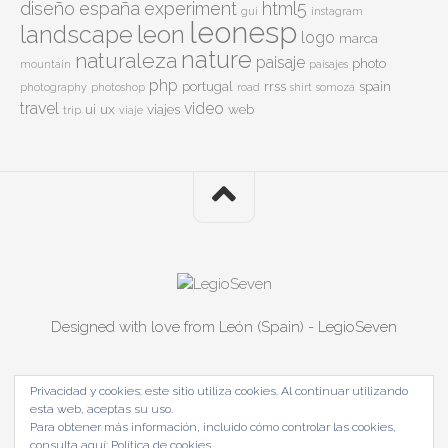
diseño
españa
experiment
html5
gui
instagram
leonesp
leon
landscape
logo
marca
nature
naturaleza
paisaje
photo
mountain
paisajes
php
portugal
rrss
spain
photography
photoshop
road
shirt
somoza
travel
video
ui
ux
viajes
web
trip
viaje
Designed with love from León (Spain) - LegioSeven
Privacidad y cookies: este sitio utiliza cookies. Al continuar utilizando
esta web, aceptas su uso.
Para obtener más información, incluido cómo controlar las cookies,
consulta aquí:
Política de cookies