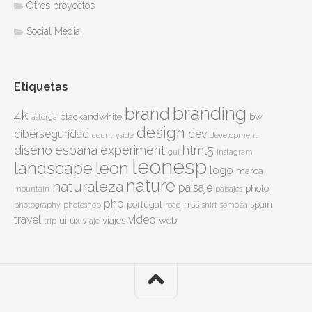
Otros proyectos
Social Media
Etiquetas
branding
brand
4k
blackandwhite
bw
astorga
design
ciberseguridad
dev
countryside
development
diseño
españa
experiment
html5
gui
instagram
leonesp
leon
landscape
logo
marca
nature
naturaleza
paisaje
photo
mountain
paisajes
php
portugal
rrss
spain
photography
photoshop
road
shirt
somoza
travel
video
ui
ux
viajes
web
trip
viaje