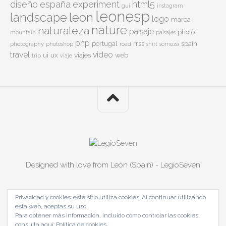
diseño
españa
experiment
html5
gui
instagram
leonesp
leon
landscape
logo
marca
nature
naturaleza
paisaje
photo
mountain
paisajes
php
portugal
rrss
spain
photography
photoshop
road
shirt
somoza
travel
video
ui
ux
viajes
web
trip
viaje
Designed with love from León (Spain) - LegioSeven
Privacidad y cookies: este sitio utiliza cookies. Al continuar utilizando
esta web, aceptas su uso.
Para obtener más información, incluido cómo controlar las cookies,
consulta aquí:
Política de cookies