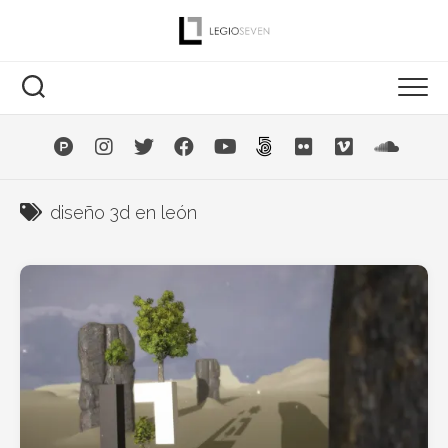
Saltar
al
contenido
diseño 3d en león