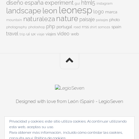
diseño
españa
experiment
html5
gui
instagram
leonesp
leon
landscape
logo
marca
nature
naturaleza
paisaje
photo
mountain
paisajes
php
portugal
rrss
spain
photography
photoshop
road
shirt
somoza
travel
video
ui
ux
viajes
web
trip
viaje
Designed with love from León (Spain) - LegioSeven
Privacidad y cookies: este sitio utiliza cookies. Al continuar utilizando
esta web, aceptas su uso.
Para obtener más información, incluido cómo controlar las cookies,
consulta aquí:
Política de cookies