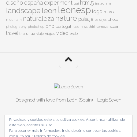
diseño
españa
experiment
html5
gui
instagram
leonesp
leon
landscape
logo
marca
nature
naturaleza
paisaje
photo
mountain
paisajes
php
portugal
rrss
spain
photography
photoshop
road
shirt
somoza
travel
video
ui
ux
viajes
web
trip
viaje
Designed with love from León (Spain) - LegioSeven
Privacidad y cookies: este sitio utiliza cookies. Al continuar utilizando
esta web, aceptas su uso.
Para obtener más información, incluido cómo controlar las cookies,
consulta aquí:
Política de cookies