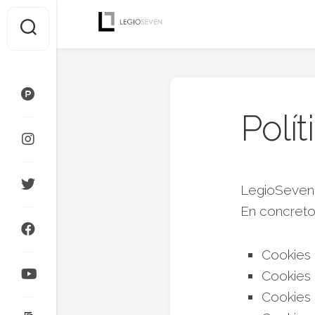
Saltar
al
contenido
Polí
LegioSeven.c
En concreto
Cookies 
Cookies 
Cookies 