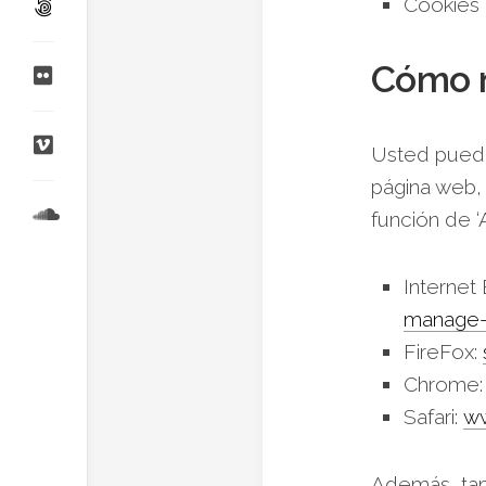
Cookies
Cómo m
Usted puede 
página web, 
función de 
Internet
manage-
FireFox:
Chrome
Safari:
ww
Además, tam