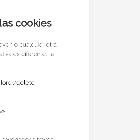
las cookies
even o cualquier otra
iva es diferente, la
plorer/delete-
s»
 navegador a través