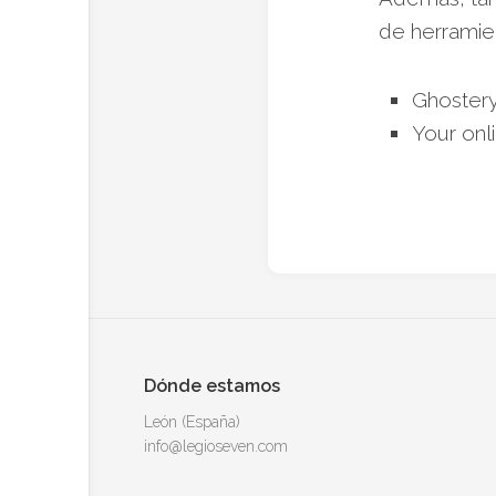
de herramie
Ghoster
Your onl
Dónde estamos
León (España)
info@legioseven.com