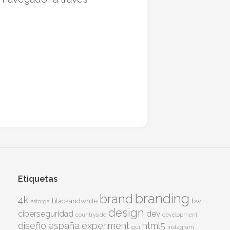
Etiquetas
branding
brand
4k
blackandwhite
bw
astorga
design
ciberseguridad
dev
countryside
development
diseño
españa
experiment
html5
gui
instagram