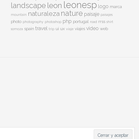
leonesp
leon
landscape
logo
marca
nature
naturaleza
paisaje
mountain
paisajes
php
photo
portugal
rrss
photography
photoshop
road
shirt
travel
video
spain
ui
ux
viajes
web
somoza
trip
viaje