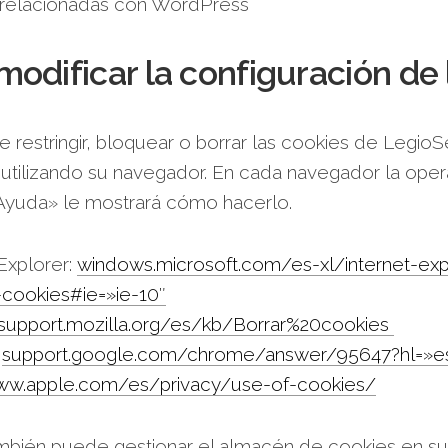
 relacionadas con WordPress
odificar la configuración de 
restringir, bloquear o borrar las cookies de LegioS
utilizando su navegador. En cada navegador la operat
‘Ayuda» le mostrará cómo hacerlo.
 Explorer:
w
indows.microsoft.com/es-xl/internet-ex
cookies#ie=»ie-10″
support.mozilla.org/es/kb/Borrar%20cookies
:
support.google.com/chrome/answer/95647?hl=»e
w.apple.com/es/privacy/use-of-cookies/
bién puede gestionar el almacén de cookies en su